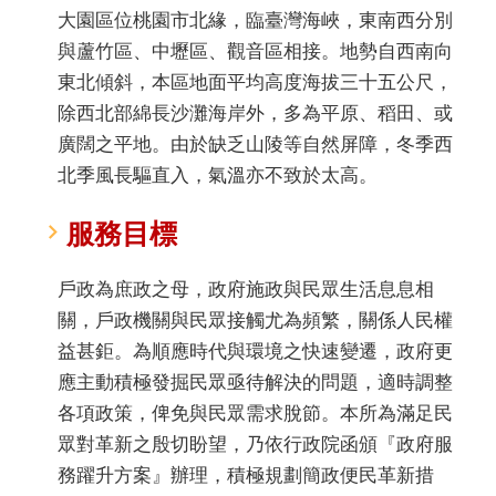
大園區位桃園市北緣，臨臺灣海峽，東南西分別
與蘆竹區、中壢區、觀音區相接。地勢自西南向
東北傾斜，本區地面平均高度海拔三十五公尺，
除西北部綿長沙灘海岸外，多為平原、稻田、或
廣闊之平地。由於缺乏山陵等自然屏障，冬季西
北季風長驅直入，氣溫亦不致於太高。
服務目標
戶政為庶政之母，政府施政與民眾生活息息相
關，戶政機關與民眾接觸尤為頻繁，關係人民權
益甚鉅。為順應時代與環境之快速變遷，政府更
應主動積極發掘民眾亟待解決的問題，適時調整
各項政策，俾免與民眾需求脫節。本所為滿足民
眾對革新之殷切盼望，乃依行政院函頒『政府服
務躍升方案』辦理，積極規劃簡政便民革新措