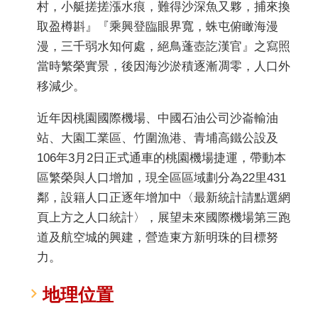
村，小艇搓搓漲水痕，難得沙深魚又夥，捕來換
取盈樽斟』『乘興登臨眼界寬，蛛屯俯瞰海漫
漫，三千弱水知何處，絕鳥蓬壺訖漢官』之寫照
當時繁榮實景，後因海沙淤積逐漸凋零，人口外
移減少。
近年因桃園國際機場、中國石油公司沙崙輸油
站、大園工業區、竹圍漁港、青埔高鐵公設及
106年3月2日正式通車的桃園機場捷運，帶動本
區繁榮與人口增加，現全區區域劃分為22里431
鄰，設籍人口正逐年增加中〈最新統計請點選網
頁上方之人口統計〉，展望未來國際機場第三跑
道及航空城的興建，營造東方新明珠的目標努
力。
地理位置