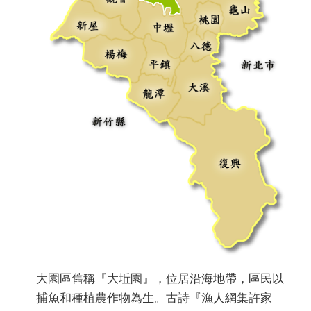
大園區舊稱『大坵園』，位居沿海地帶，區民以
捕魚和種植農作物為生。古詩『漁人網集許家