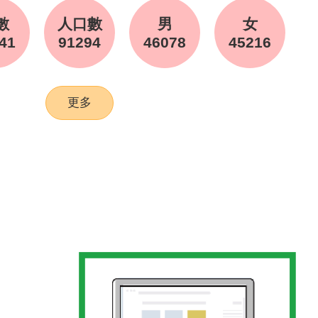
數
人口數
男
女
41
91294
46078
45216
更多