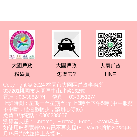
:::
大園戶政
大園戶政
大園戶政
粉絲頁
怎麼去?
LINE
Copy right © 2024 桃園市大園區戶政事務所
337201桃園市大園區中山北路162號
電話：03-3862474 傳真： 03-3851274
上班時間：星期一至星期五:早上8時至下午5時 (中午服務
不中斷，櫃檯數較少，請耐心等候)
免費申訴電話：0800288667
瀏覽器支援：Chrome、Firefox、Edge、Safari為主，
如使用IE瀏覽器Win7已不再支援IE，Win10將於2022年6
月15日淘汰並停止支援IE。