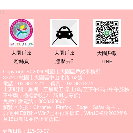
:::
大園戶政
大園戶政
大園戶政
粉絲頁
怎麼去?
LINE
Copy right © 2024 桃園市大園區戶政事務所
337201桃園市大園區中山北路162號
電話：03-3862474 傳真： 03-3851274
上班時間：星期一至星期五:早上8時至下午5時 (中午服務
不中斷，櫃檯數較少，請耐心等候)
免費申訴電話：0800288667
瀏覽器支援：Chrome、Firefox、Edge、Safari為主，
如使用IE瀏覽器Win7已不再支援IE，Win10將於2022年6
月15日淘汰並停止支援IE。
更新日期
115-08-07