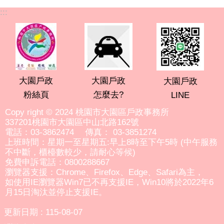
:::
大園戶政
大園戶政
大園戶政
粉絲頁
怎麼去?
LINE
Copy right © 2024 桃園市大園區戶政事務所
337201桃園市大園區中山北路162號
電話：03-3862474 傳真： 03-3851274
上班時間：星期一至星期五:早上8時至下午5時 (中午服務
不中斷，櫃檯數較少，請耐心等候)
免費申訴電話：0800288667
瀏覽器支援：Chrome、Firefox、Edge、Safari為主，
如使用IE瀏覽器Win7已不再支援IE，Win10將於2022年6
月15日淘汰並停止支援IE。
更新日期
115-08-07