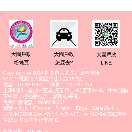
:::
大園戶政
大園戶政
大園戶政
粉絲頁
怎麼去?
LINE
Copy right © 2024 桃園市大園區戶政事務所
337201桃園市大園區中山北路162號
電話：03-3862474 傳真： 03-3851274
上班時間：星期一至星期五:早上8時至下午5時 (中午服務
不中斷，櫃檯數較少，請耐心等候)
免費申訴電話：0800288667
瀏覽器支援：Chrome、Firefox、Edge、Safari為主，
如使用IE瀏覽器Win7已不再支援IE，Win10將於2022年6
月15日淘汰並停止支援IE。
更新日期
115-08-07